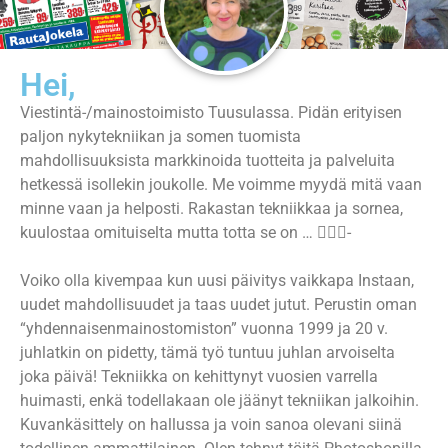
Hei,
Viestintä-/mainostoimisto Tuusulassa. Pidän erityisen
paljon nykytekniikan ja somen tuomista
mahdollisuuksista markkinoida tuotteita ja palveluita
hetkessä isollekin joukolle. Me voimme myydä mitä vaan
minne vaan ja helposti. Rakastan tekniikkaa ja sornea,
kuulostaa omituiselta mutta totta se on … 􀀜􀀝􀀞-
Voiko olla kivempaa kun uusi päivitys vaikkapa Instaan,
uudet mahdollisuudet ja taas uudet jutut. Perustin oman
“yhdennaisenmainostomiston” vuonna 1999 ja 20 v.
juhlatkin on pidetty, tämä työ tuntuu juhlan arvoiselta
joka päivä! Tekniikka on kehittynyt vuosien varrella
huimasti, enkä todellakaan ole jäänyt tekniikan jalkoihin.
Kuvankäsittely on hallussa ja voin sanoa olevani siinä