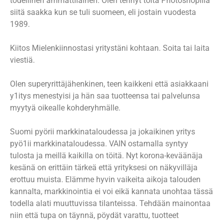
todellinen ammattilainen. Olen tehnyt töitä Photoshopilla
siitä saakka kun se tuli suomeen, eli jostain vuodesta
1989.
Kiitos Mielenkiinnostasi yritystäni kohtaan. Soita tai laita
viestiä.
Olen superyrittäjähenkinen, teen kaikkeni että asiakkaani
y1itys menestyisi ja hän saa tuotteensa tai palvelunsa
myytyä oikealle kohderyhmälle.
Suomi pyörii markkinataloudessa ja jokaikinen yritys
pyö1ii markkinataloudessa. VAIN ostamalla syntyy
tulosta ja meillä kaikilla on töitä. Nyt korona-keväänäja
kesänä on erittäin tärkeä että yrityksesi on näkyvilläja
erottuu muista. Elämme hyvin vaikeita aikoja talouden
kannalta, markkinointia ei voi eikä kannata unohtaa tässä
todella alati muuttuvissa tilanteissa. Tehdään mainontaa
niin että tupa on täynnä, pöydät varattu, tuotteet